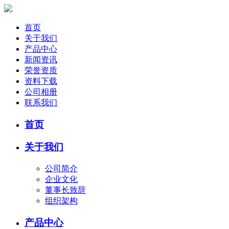
首页
关于我们
产品中心
新闻资讯
荣誉资质
资料下载
公司相册
联系我们
首页
关于我们
公司简介
企业文化
董事长致辞
组织架构
产品中心