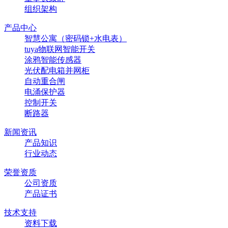
组织架构
产品中心
智慧公寓（密码锁+水电表）
tuya物联网智能开关
涂鸦智能传感器
光伏配电箱并网柜
自动重合闸
电涌保护器
控制开关
断路器
新闻资讯
产品知识
行业动态
荣誉资质
公司资质
产品证书
技术支持
资料下载