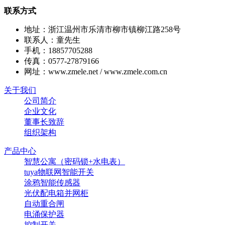
联系方式
地址：浙江温州市乐清市柳市镇柳江路258号
联系人：童先生
手机：18857705288
传真：0577-27879166
网址：www.zmele.net / www.zmele.com.cn
关于我们
公司简介
企业文化
董事长致辞
组织架构
产品中心
智慧公寓（密码锁+水电表）
tuya物联网智能开关
涂鸦智能传感器
光伏配电箱并网柜
自动重合闸
电涌保护器
控制开关