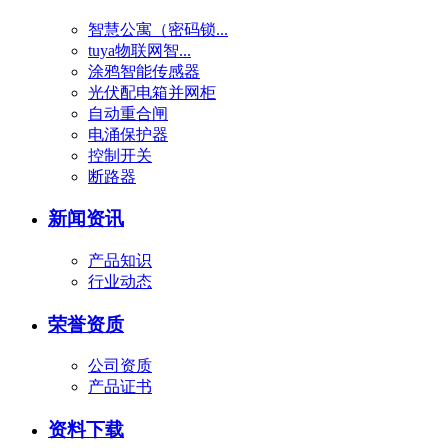
智慧公寓（密码锁...
tuya物联网智...
涂鸦智能传感器
光伏配电箱并网柜
自动重合闸
电涌保护器
控制开关
断路器
新闻资讯
产品知识
行业动态
荣誉资质
公司资质
产品证书
资料下载