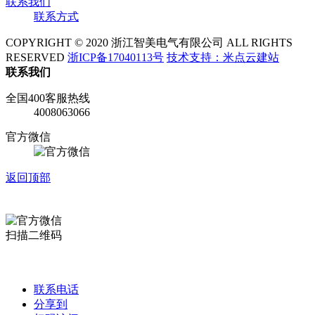
联系我们
联系方式
COPYRIGHT © 2020 浙江智美电气有限公司 ALL RIGHTS
RESERVED
浙ICP备17040113号
技术支持：米点云建站
联系我们
全国400客服热线
4008063066
官方微信
返回顶部
扫描二维码
联系电话
分享到