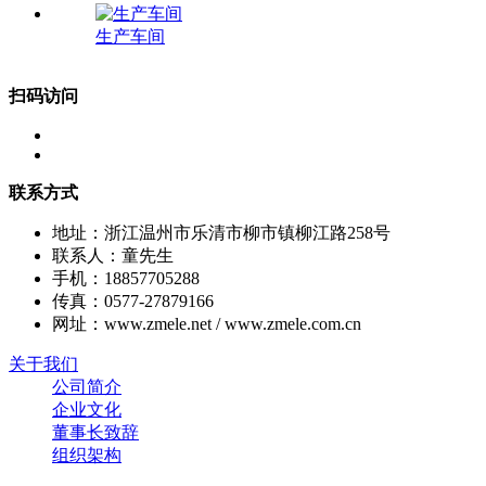
生产车间
扫码访问
联系方式
地址：浙江温州市乐清市柳市镇柳江路258号
联系人：童先生
手机：18857705288
传真：0577-27879166
网址：www.zmele.net / www.zmele.com.cn
关于我们
公司简介
企业文化
董事长致辞
组织架构