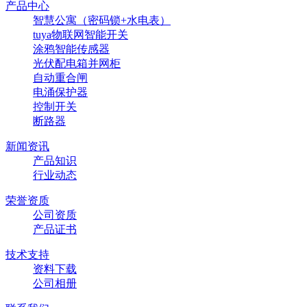
产品中心
智慧公寓（密码锁+水电表）
tuya物联网智能开关
涂鸦智能传感器
光伏配电箱并网柜
自动重合闸
电涌保护器
控制开关
断路器
新闻资讯
产品知识
行业动态
荣誉资质
公司资质
产品证书
技术支持
资料下载
公司相册