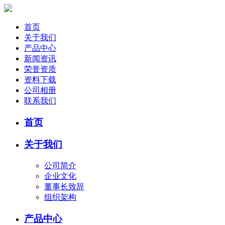
首页
关于我们
产品中心
新闻资讯
荣誉资质
资料下载
公司相册
联系我们
首页
关于我们
公司简介
企业文化
董事长致辞
组织架构
产品中心