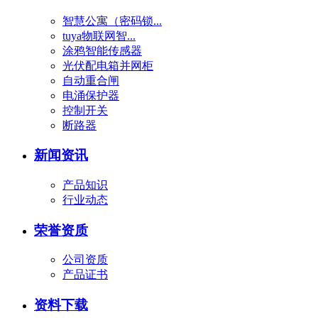
智慧公寓（密码锁...
tuya物联网智...
涂鸦智能传感器
光伏配电箱并网柜
自动重合闸
电涌保护器
控制开关
断路器
新闻资讯
产品知识
行业动态
荣誉资质
公司资质
产品证书
资料下载