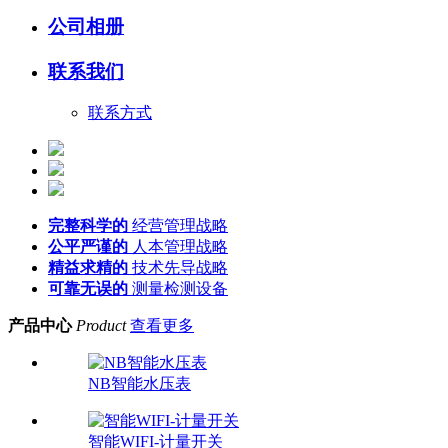
公司相册
联系我们
联系方式
完整科学的
经营管理战略
公平严谨的
人本管理战略
精益求精的
技术先导战略
可靠无误的
测量检测设备
产品中心
Product
查看更多
NB智能水压表
智能WIFI-计量开关