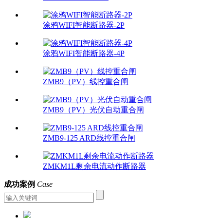
涂鸦WIFI智能断路器-2P
涂鸦WIFI智能断路器-4P
ZMB9（PV）线控重合闸
ZMB9（PV）光伏自动重合闸
ZMB9-125 ARD线控重合闸
ZMKM1L剩余电流动作断路器
成功案例
Case