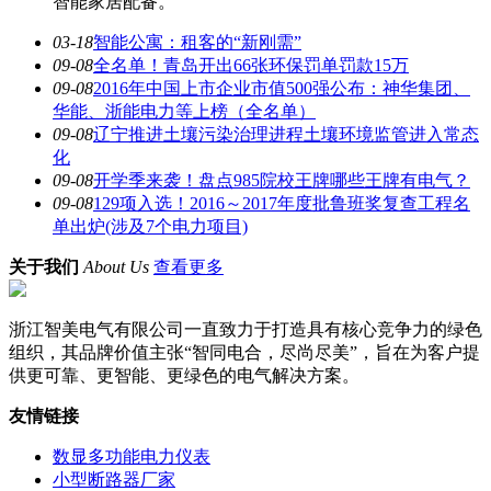
智能家居配备。
03-18
智能公寓：租客的“新刚需”
09-08
全名单！青岛开出66张环保罚单罚款15万
09-08
2016年中国上市企业市值500强公布：神华集团、
华能、浙能电力等上榜（全名单）
09-08
辽宁推进土壤污染治理进程土壤环境监管进入常态
化
09-08
开学季来袭！盘点985院校王牌哪些王牌有电气？
09-08
129项入选！2016～2017年度批鲁班奖复查工程名
单出炉(涉及7个电力项目)
关于我们
About Us
查看更多
浙江智美电气有限公司一直致力于打造具有核心竞争力的绿色
组织，其品牌价值主张“智同电合，尽尚尽美”，旨在为客户提
供更可靠、更智能、更绿色的电气解决方案。
友情链接
数显多功能电力仪表
小型断路器厂家