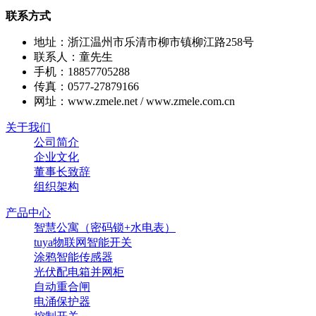
联系方式
地址：浙江温州市乐清市柳市镇柳江路258号
联系人：童先生
手机：18857705288
传真：0577-27879166
网址：www.zmele.net / www.zmele.com.cn
关于我们
公司简介
企业文化
董事长致辞
组织架构
产品中心
智慧公寓（密码锁+水电表）
tuya物联网智能开关
涂鸦智能传感器
光伏配电箱并网柜
自动重合闸
电涌保护器