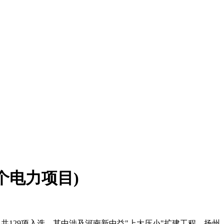
7个电力项目)
，共129项入选，其中涉及河南新中益"上大压小"扩建工程、扬州