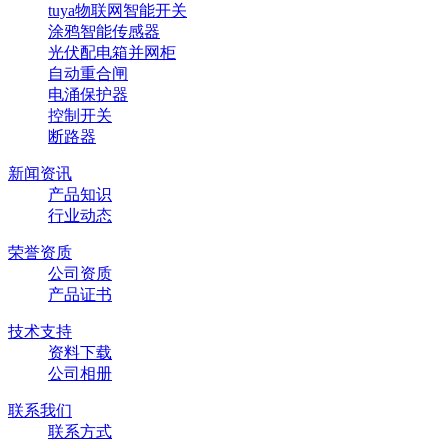
tuya物联网智能开关
涂鸦智能传感器
光伏配电箱并网柜
自动重合闸
电涌保护器
控制开关
断路器
新闻资讯
产品知识
行业动态
荣誉资质
公司资质
产品证书
技术支持
资料下载
公司相册
联系我们
联系方式