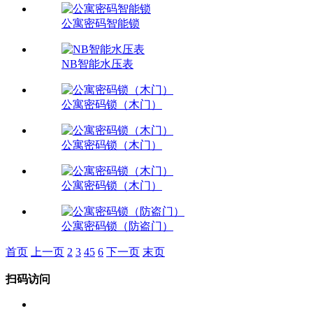
公寓密码智能锁
NB智能水压表
公寓密码锁（木门）
公寓密码锁（木门）
公寓密码锁（木门）
公寓密码锁（防盗门）
首页
上一页
2
3
4
5
6
下一页
末页
扫码访问