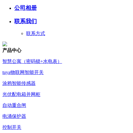
公司相册
联系我们
联系方式
产品中心
智慧公寓（密码锁+水电表）
tuya物联网智能开关
涂鸦智能传感器
光伏配电箱并网柜
自动重合闸
电涌保护器
控制开关