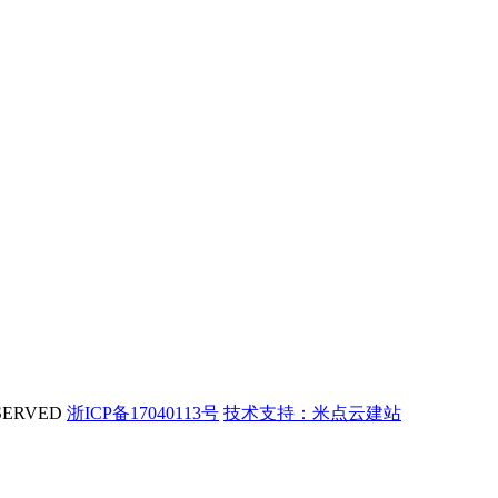
SERVED
浙ICP备17040113号
技术支持：米点云建站