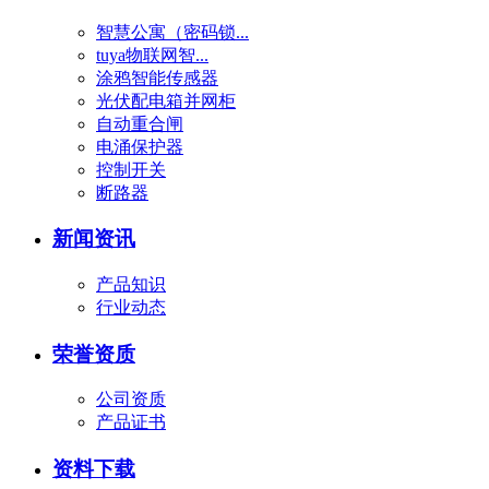
智慧公寓（密码锁...
tuya物联网智...
涂鸦智能传感器
光伏配电箱并网柜
自动重合闸
电涌保护器
控制开关
断路器
新闻资讯
产品知识
行业动态
荣誉资质
公司资质
产品证书
资料下载