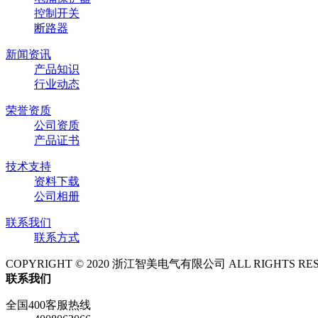
控制开关
断路器
新闻资讯
产品知识
行业动态
荣誉资质
公司资质
产品证书
技术支持
资料下载
公司相册
联系我们
联系方式
COPYRIGHT © 2020 浙江智美电气有限公司 ALL RIGHTS RE
联系我们
全国400客服热线